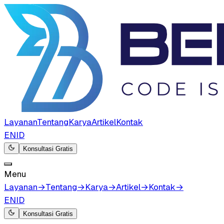
Layanan
Tentang
Karya
Artikel
Kontak
EN
ID
Konsultasi Gratis
Menu
Layanan
→
Tentang
→
Karya
→
Artikel
→
Kontak
→
EN
ID
Konsultasi Gratis