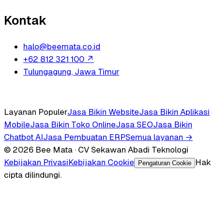
Kontak
halo@beemata.co.id
+62 812 321 100
↗
Tulungagung, Jawa Timur
Layanan Populer
Jasa Bikin Website
Jasa Bikin Aplikasi
Mobile
Jasa Bikin Toko Online
Jasa SEO
Jasa Bikin
Chatbot AI
Jasa Pembuatan ERP
Semua layanan →
© 2026 Bee Mata · CV Sekawan Abadi Teknologi
Kebijakan Privasi
Kebijakan Cookie
Hak
Pengaturan Cookie
cipta dilindungi.