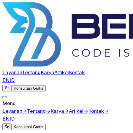
Layanan
Tentang
Karya
Artikel
Kontak
EN
ID
Konsultasi Gratis
Menu
Layanan
→
Tentang
→
Karya
→
Artikel
→
Kontak
→
EN
ID
Konsultasi Gratis