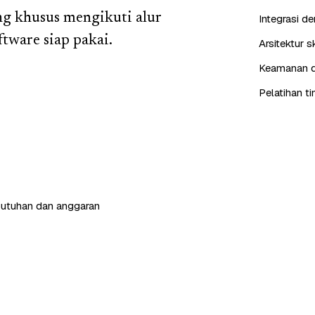
ng khusus mengikuti alur
Integrasi d
tware siap pakai.
Arsitektur 
Keamanan da
Pelatihan t
butuhan dan anggaran