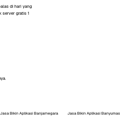
las di hari yang
server gratis 1
nya.
Jasa Bikin Aplikasi Banjarnegara
Jasa Bikin Aplikasi Banyumas