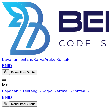
Layanan
Tentang
Karya
Artikel
Kontak
EN
ID
Konsultasi Gratis
Menu
Layanan
→
Tentang
→
Karya
→
Artikel
→
Kontak
→
EN
ID
Konsultasi Gratis