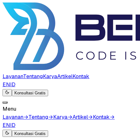
Layanan
Tentang
Karya
Artikel
Kontak
EN
ID
Konsultasi Gratis
Menu
Layanan
→
Tentang
→
Karya
→
Artikel
→
Kontak
→
EN
ID
Konsultasi Gratis