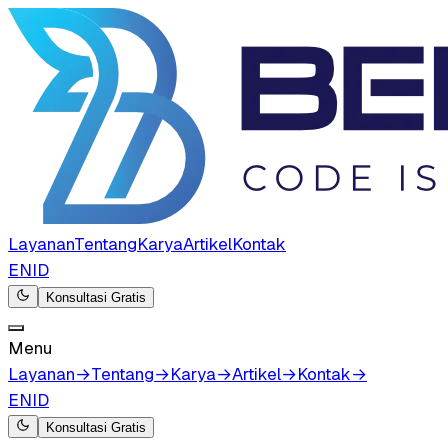
Layanan
Tentang
Karya
Artikel
Kontak
EN
ID
Konsultasi Gratis
Menu
Layanan
→
Tentang
→
Karya
→
Artikel
→
Kontak
→
EN
ID
Konsultasi Gratis