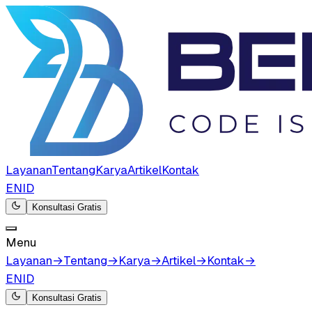
Layanan
Tentang
Karya
Artikel
Kontak
EN
ID
Konsultasi Gratis
Menu
Layanan
→
Tentang
→
Karya
→
Artikel
→
Kontak
→
EN
ID
Konsultasi Gratis