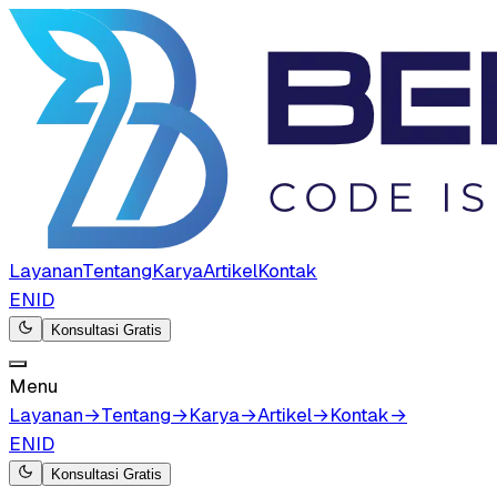
Layanan
Tentang
Karya
Artikel
Kontak
EN
ID
Konsultasi Gratis
Menu
Layanan
→
Tentang
→
Karya
→
Artikel
→
Kontak
→
EN
ID
Konsultasi Gratis