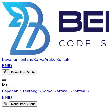
Layanan
Tentang
Karya
Artikel
Kontak
EN
ID
Konsultasi Gratis
Menu
Layanan
→
Tentang
→
Karya
→
Artikel
→
Kontak
→
EN
ID
Konsultasi Gratis