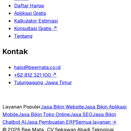
Daftar Harga
Aplikasi Gratis
Kalkulator Estimasi
Konsultasi Gratis
↗
Tentang
Kontak
halo@beemata.co.id
+62 812 321 100
↗
Tulungagung, Jawa Timur
Layanan Populer
Jasa Bikin Website
Jasa Bikin Aplikasi
Mobile
Jasa Bikin Toko Online
Jasa SEO
Jasa Bikin
Chatbot AI
Jasa Pembuatan ERP
Semua layanan →
© 2026 Bee Mata · CV Sekawan Abadi Teknologi