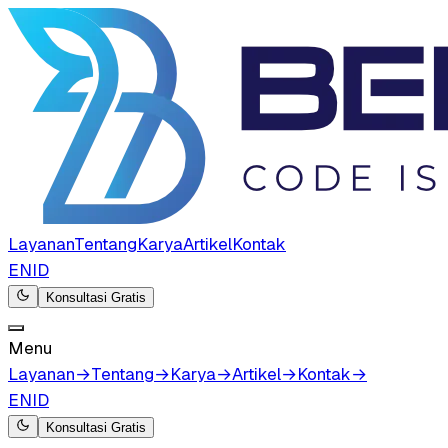
Layanan
Tentang
Karya
Artikel
Kontak
EN
ID
Konsultasi Gratis
Menu
Layanan
→
Tentang
→
Karya
→
Artikel
→
Kontak
→
EN
ID
Konsultasi Gratis