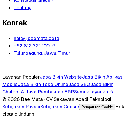
Konsultasi Gratis
↗
Tentang
Kontak
halo@beemata.co.id
+62 812 321 100
↗
Tulungagung, Jawa Timur
Layanan Populer
Jasa Bikin Website
Jasa Bikin Aplikasi
Mobile
Jasa Bikin Toko Online
Jasa SEO
Jasa Bikin
Chatbot AI
Jasa Pembuatan ERP
Semua layanan →
© 2026 Bee Mata · CV Sekawan Abadi Teknologi
Kebijakan Privasi
Kebijakan Cookie
Hak
Pengaturan Cookie
cipta dilindungi.