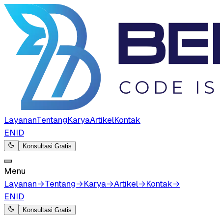
Layanan
Tentang
Karya
Artikel
Kontak
EN
ID
Konsultasi Gratis
Menu
Layanan
→
Tentang
→
Karya
→
Artikel
→
Kontak
→
EN
ID
Konsultasi Gratis