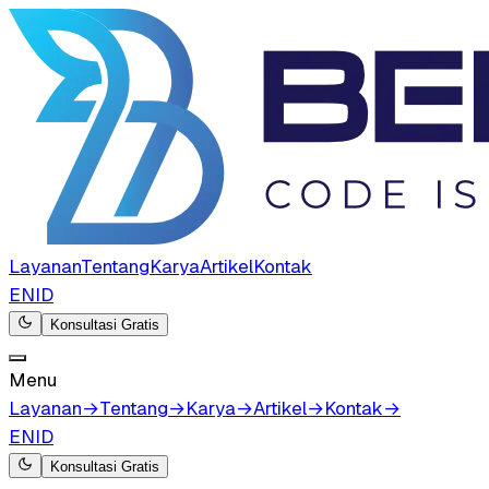
Layanan
Tentang
Karya
Artikel
Kontak
EN
ID
Konsultasi Gratis
Menu
Layanan
→
Tentang
→
Karya
→
Artikel
→
Kontak
→
EN
ID
Konsultasi Gratis