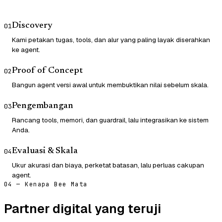
Discovery
01
Kami petakan tugas, tools, dan alur yang paling layak diserahkan
ke agent.
Proof of Concept
02
Bangun agent versi awal untuk membuktikan nilai sebelum skala.
Pengembangan
03
Rancang tools, memori, dan guardrail, lalu integrasikan ke sistem
Anda.
Evaluasi & Skala
04
Ukur akurasi dan biaya, perketat batasan, lalu perluas cakupan
agent.
04 — Kenapa Bee Mata
Partner digital yang teruji