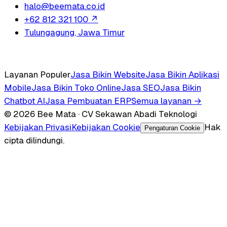
halo@beemata.co.id
+62 812 321 100
↗
Tulungagung, Jawa Timur
Layanan Populer
Jasa Bikin Website
Jasa Bikin Aplikasi
Mobile
Jasa Bikin Toko Online
Jasa SEO
Jasa Bikin
Chatbot AI
Jasa Pembuatan ERP
Semua layanan →
© 2026 Bee Mata · CV Sekawan Abadi Teknologi
Kebijakan Privasi
Kebijakan Cookie
Hak
Pengaturan Cookie
cipta dilindungi.