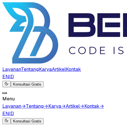
Layanan
Tentang
Karya
Artikel
Kontak
EN
ID
Konsultasi Gratis
Menu
Layanan
→
Tentang
→
Karya
→
Artikel
→
Kontak
→
EN
ID
Konsultasi Gratis