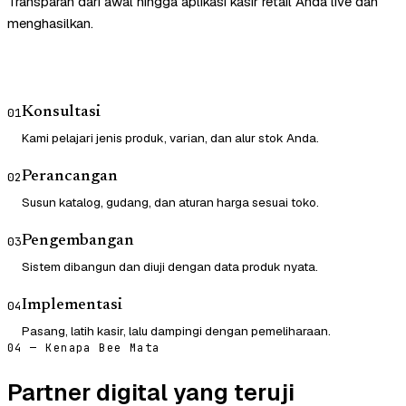
Transparan dari awal hingga aplikasi kasir retail Anda live dan
menghasilkan.
Konsultasi
01
Kami pelajari jenis produk, varian, dan alur stok Anda.
Perancangan
02
Susun katalog, gudang, dan aturan harga sesuai toko.
Pengembangan
03
Sistem dibangun dan diuji dengan data produk nyata.
Implementasi
04
Pasang, latih kasir, lalu dampingi dengan pemeliharaan.
04 — Kenapa Bee Mata
Partner digital yang teruji