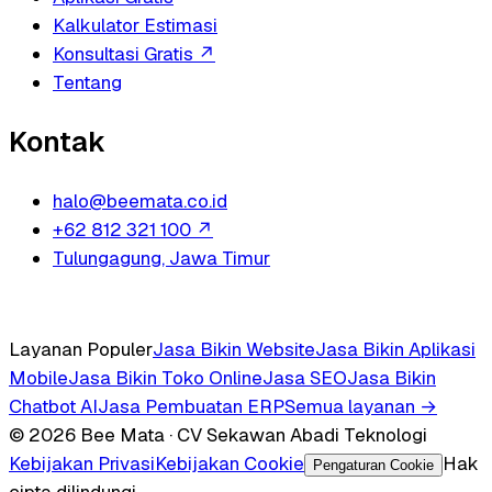
Kalkulator Estimasi
Konsultasi Gratis
↗
Tentang
Kontak
halo@beemata.co.id
+62 812 321 100
↗
Tulungagung, Jawa Timur
Layanan Populer
Jasa Bikin Website
Jasa Bikin Aplikasi
Mobile
Jasa Bikin Toko Online
Jasa SEO
Jasa Bikin
Chatbot AI
Jasa Pembuatan ERP
Semua layanan →
© 2026 Bee Mata · CV Sekawan Abadi Teknologi
Kebijakan Privasi
Kebijakan Cookie
Hak
Pengaturan Cookie
cipta dilindungi.