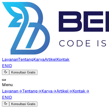
Layanan
Tentang
Karya
Artikel
Kontak
EN
ID
Konsultasi Gratis
Menu
Layanan
→
Tentang
→
Karya
→
Artikel
→
Kontak
→
EN
ID
Konsultasi Gratis