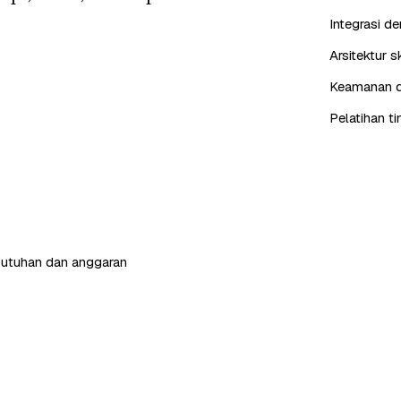
Integrasi d
Arsitektur 
Keamanan da
Pelatihan t
butuhan dan anggaran