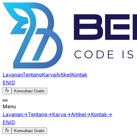
Layanan
Tentang
Karya
Artikel
Kontak
EN
ID
Konsultasi Gratis
Menu
Layanan
→
Tentang
→
Karya
→
Artikel
→
Kontak
→
EN
ID
Konsultasi Gratis