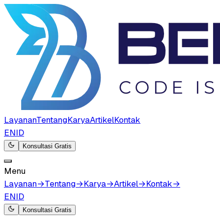
Layanan
Tentang
Karya
Artikel
Kontak
EN
ID
Konsultasi Gratis
Menu
Layanan
→
Tentang
→
Karya
→
Artikel
→
Kontak
→
EN
ID
Konsultasi Gratis