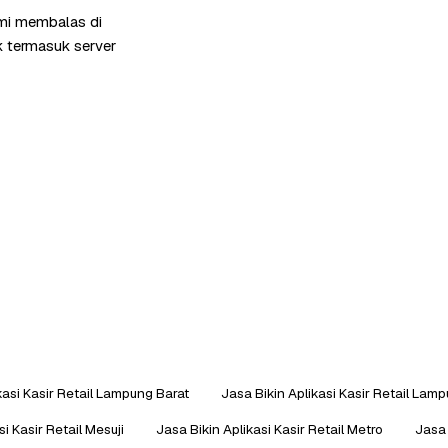
ami membalas di
k termasuk server
kasi Kasir Retail Lampung Barat
Jasa Bikin Aplikasi Kasir Retail Lam
si Kasir Retail Mesuji
Jasa Bikin Aplikasi Kasir Retail Metro
Jasa 