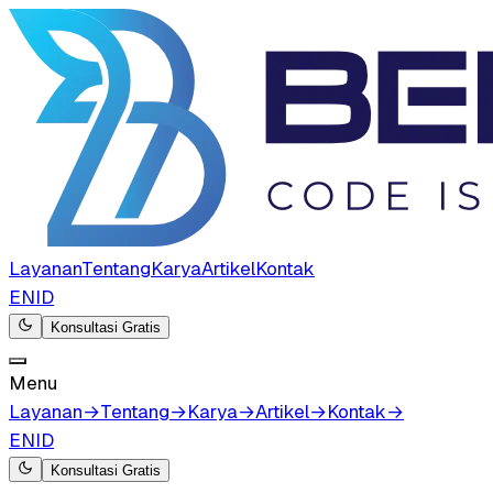
Layanan
Tentang
Karya
Artikel
Kontak
EN
ID
Konsultasi Gratis
Menu
Layanan
→
Tentang
→
Karya
→
Artikel
→
Kontak
→
EN
ID
Konsultasi Gratis