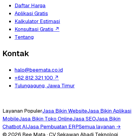
Daftar Harga
Aplikasi Gratis
Kalkulator Estimasi
Konsultasi Gratis
↗
Tentang
Kontak
halo@beemata.co.id
+62 812 321 100
↗
Tulungagung, Jawa Timur
Layanan Populer
Jasa Bikin Website
Jasa Bikin Aplikasi
Mobile
Jasa Bikin Toko Online
Jasa SEO
Jasa Bikin
Chatbot AI
Jasa Pembuatan ERP
Semua layanan →
© 2026 Bee Mata · CV Sekawan Abadi Teknologi