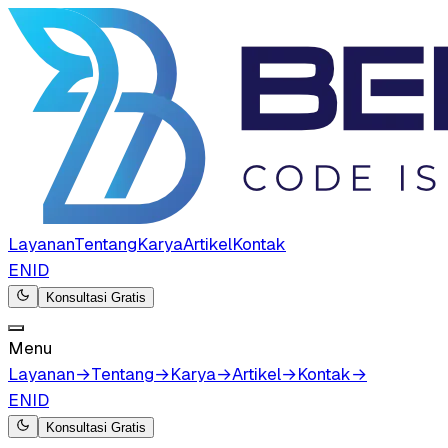
Layanan
Tentang
Karya
Artikel
Kontak
EN
ID
Konsultasi Gratis
Menu
Layanan
→
Tentang
→
Karya
→
Artikel
→
Kontak
→
EN
ID
Konsultasi Gratis