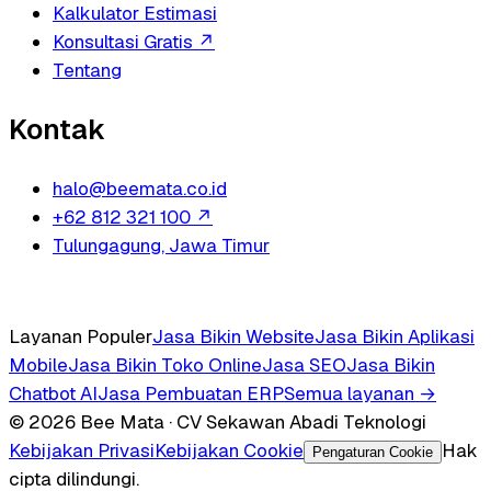
Kalkulator Estimasi
Konsultasi Gratis
↗
Tentang
Kontak
halo@beemata.co.id
+62 812 321 100
↗
Tulungagung, Jawa Timur
Layanan Populer
Jasa Bikin Website
Jasa Bikin Aplikasi
Mobile
Jasa Bikin Toko Online
Jasa SEO
Jasa Bikin
Chatbot AI
Jasa Pembuatan ERP
Semua layanan →
© 2026 Bee Mata · CV Sekawan Abadi Teknologi
Kebijakan Privasi
Kebijakan Cookie
Hak
Pengaturan Cookie
cipta dilindungi.