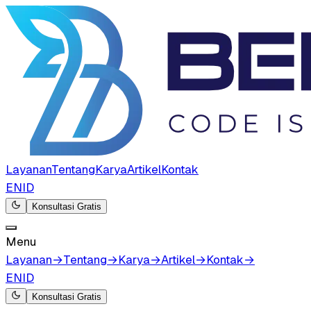
Layanan
Tentang
Karya
Artikel
Kontak
EN
ID
Konsultasi Gratis
Menu
Layanan
→
Tentang
→
Karya
→
Artikel
→
Kontak
→
EN
ID
Konsultasi Gratis