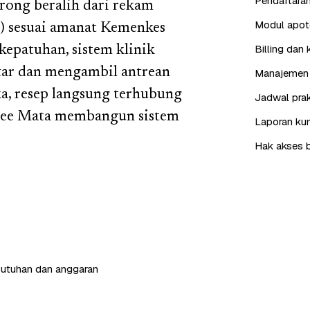
Pendaftaran
orong beralih dari rekam
Modul apote
) sesuai amanat Kemenkes
Billing dan 
epatuhan, sistem klinik
tar dan mengambil antrean
Manajemen 
ka, resep langsung terhubung
Jadwal prak
 Bee Mata membangun sistem
Laporan kun
Hak akses b
butuhan dan anggaran