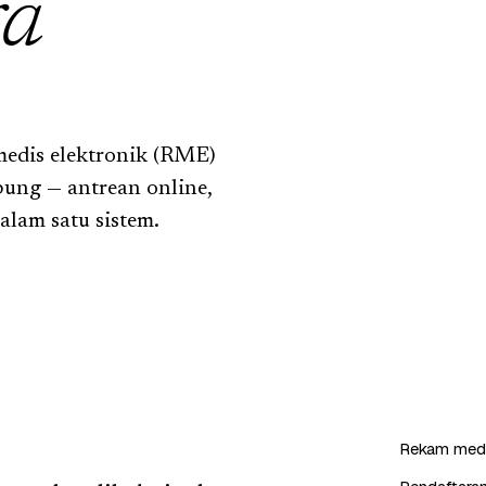
ra
edis elektronik (RME)
pung — antrean online,
lam satu sistem.
Rekam medi