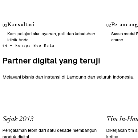
Konsultasi
Perancang
01
02
Kami pelajari alur layanan, poli, dan kebutuhan
Susun modul R
klinik Anda.
aturan.
04 — Kenapa Bee Mata
Partner digital yang teruji
Melayani bisnis dan instansi di Lampung dan seluruh Indonesia.
Sejak 2013
Tim In-Hou
Pengalaman lebih dari satu dekade membangun
Dikerjakan tim s
produk digital.
ketiga.