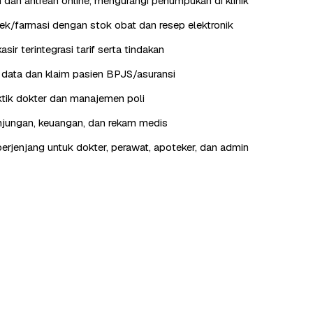
 dan antrean online, mengurangi penumpukan di klinik
k/farmasi dengan stok obat dan resep elektronik
kasir terintegrasi tarif serta tindakan
data dan klaim pasien BPJS/asuransi
tik dokter dan manajemen poli
jungan, keuangan, dan rekam medis
erjenjang untuk dokter, perawat, apoteker, dan admin