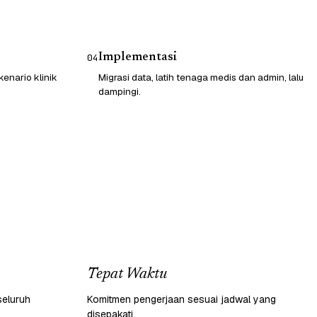
Implementasi
04
enario klinik
Migrasi data, latih tenaga medis dan admin, lalu
dampingi.
Tepat Waktu
seluruh
Komitmen pengerjaan sesuai jadwal yang
disepakati.