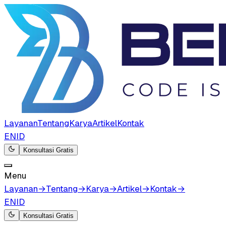
Layanan
Tentang
Karya
Artikel
Kontak
EN
ID
Konsultasi Gratis
Menu
Layanan
→
Tentang
→
Karya
→
Artikel
→
Kontak
→
EN
ID
Konsultasi Gratis