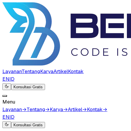
Layanan
Tentang
Karya
Artikel
Kontak
EN
ID
Konsultasi Gratis
Menu
Layanan
→
Tentang
→
Karya
→
Artikel
→
Kontak
→
EN
ID
Konsultasi Gratis