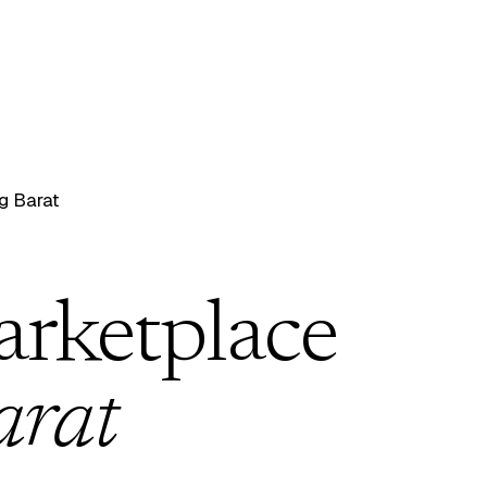
 Barat
arketplace
rat