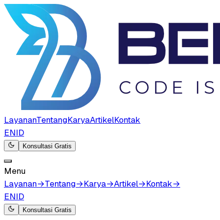
Layanan
Tentang
Karya
Artikel
Kontak
EN
ID
Konsultasi Gratis
Menu
Layanan
→
Tentang
→
Karya
→
Artikel
→
Kontak
→
EN
ID
Konsultasi Gratis