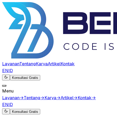
Layanan
Tentang
Karya
Artikel
Kontak
EN
ID
Konsultasi Gratis
Menu
Layanan
→
Tentang
→
Karya
→
Artikel
→
Kontak
→
EN
ID
Konsultasi Gratis