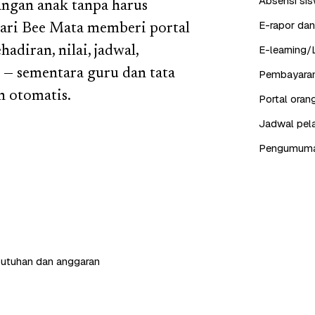
Absensi sis
angan anak tanpa harus
E-rapor dan
ari Bee Mata memberi portal
E-learning/
diran, nilai, jadwal,
 — sementara guru dan tata
Pembayaran
n otomatis.
Portal ora
Jadwal pela
Pengumuman,
butuhan dan anggaran