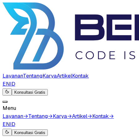
Layanan
Tentang
Karya
Artikel
Kontak
EN
ID
Konsultasi Gratis
Menu
Layanan
→
Tentang
→
Karya
→
Artikel
→
Kontak
→
EN
ID
Konsultasi Gratis