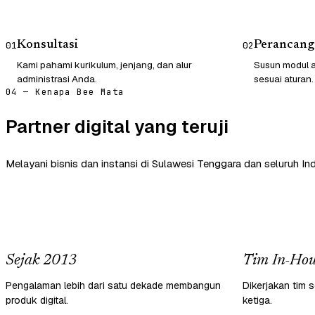
Konsultasi
Perancang
01
02
Kami pahami kurikulum, jenjang, dan alur
Susun modul a
administrasi Anda.
sesuai aturan.
04 — Kenapa Bee Mata
Partner digital yang teruji
Melayani bisnis dan instansi di Sulawesi Tenggara dan seluruh In
Sejak 2013
Tim In-Hou
Pengalaman lebih dari satu dekade membangun
Dikerjakan tim s
produk digital.
ketiga.