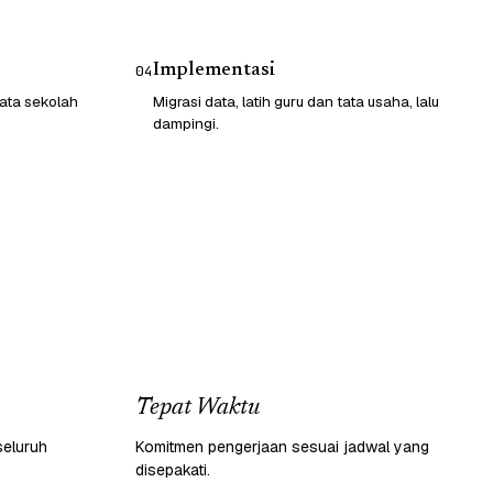
Implementasi
04
ata sekolah
Migrasi data, latih guru dan tata usaha, lalu
dampingi.
Tepat Waktu
seluruh
Komitmen pengerjaan sesuai jadwal yang
disepakati.