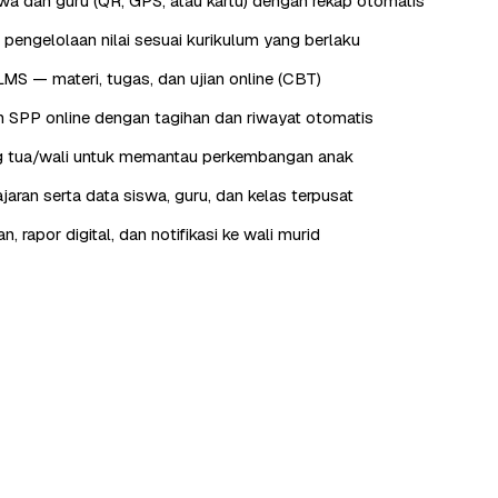
wa dan guru (QR, GPS, atau kartu) dengan rekap otomatis
 pengelolaan nilai sesuai kurikulum yang berlaku
LMS — materi, tugas, dan ujian online (CBT)
 SPP online dengan tagihan dan riwayat otomatis
ng tua/wali untuk memantau perkembangan anak
jaran serta data siswa, guru, dan kelas terpusat
 rapor digital, dan notifikasi ke wali murid