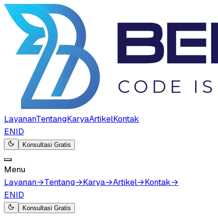
Layanan
Tentang
Karya
Artikel
Kontak
EN
ID
Konsultasi Gratis
Menu
Layanan
→
Tentang
→
Karya
→
Artikel
→
Kontak
→
EN
ID
Konsultasi Gratis