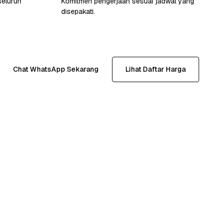
seluruh
Komitmen pengerjaan sesuai jadwal yang
disepakati.
Chat WhatsApp Sekarang
Lihat Daftar Harga