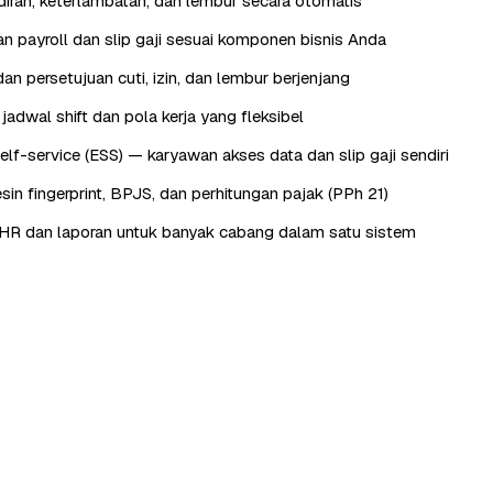
iran, keterlambatan, dan lembur secara otomatis
n payroll dan slip gaji sesuai komponen bisnis Anda
an persetujuan cuti, izin, dan lembur berjenjang
adwal shift dan pola kerja yang fleksibel
lf-service (ESS) — karyawan akses data dan slip gaji sendiri
sin fingerprint, BPJS, dan perhitungan pajak (PPh 21)
HR dan laporan untuk banyak cabang dalam satu sistem