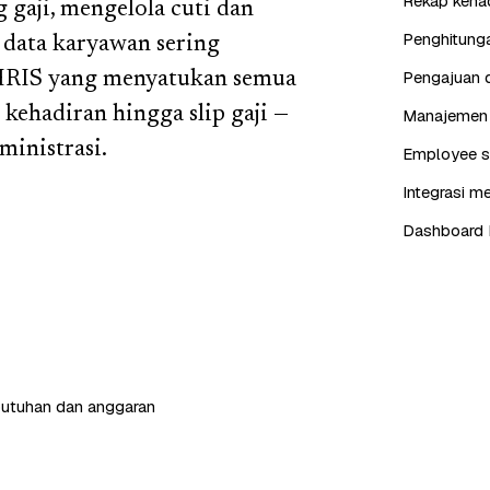
Rekap kehad
gaji, mengelola cuti dan
Penghitunga
 data karyawan sering
Pengajuan d
 HRIS yang menyatukan semua
kehadiran hingga slip gaji —
Manajemen j
ministrasi.
Employee se
Integrasi me
Dashboard 
butuhan dan anggaran