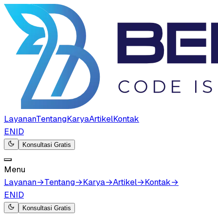
Layanan
Tentang
Karya
Artikel
Kontak
EN
ID
Konsultasi Gratis
Menu
Layanan
→
Tentang
→
Karya
→
Artikel
→
Kontak
→
EN
ID
Konsultasi Gratis