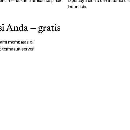
endiri — bukan dialihkan ke pihak
Dipercaya bisnis dan instansi di 
Indonesia.
si Anda — gratis
kami membalas di
k termasuk server