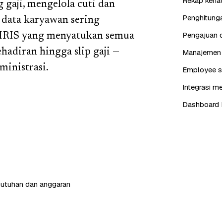
Rekap kehad
gaji, mengelola cuti dan
Penghitunga
 data karyawan sering
Pengajuan d
 HRIS yang menyatukan semua
ehadiran hingga slip gaji —
Manajemen j
ministrasi.
Employee se
Integrasi me
Dashboard 
butuhan dan anggaran