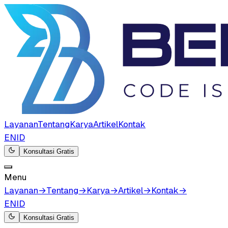
Layanan
Tentang
Karya
Artikel
Kontak
EN
ID
Konsultasi Gratis
Menu
Layanan
→
Tentang
→
Karya
→
Artikel
→
Kontak
→
EN
ID
Konsultasi Gratis