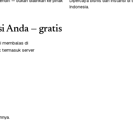
endiri — bukan dialihkan ke pihak
Dipercaya bisnis dan instansi di 
Indonesia.
si Anda — gratis
mi membalas di
k termasuk server
nnya.