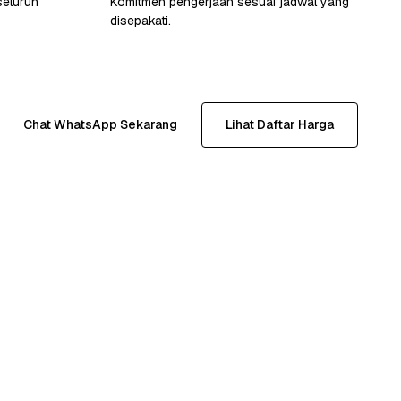
seluruh
Komitmen pengerjaan sesuai jadwal yang
disepakati.
Chat WhatsApp Sekarang
Lihat Daftar Harga