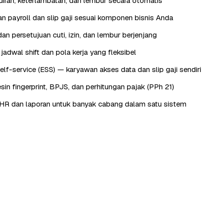
iran, keterlambatan, dan lembur secara otomatis
n payroll dan slip gaji sesuai komponen bisnis Anda
an persetujuan cuti, izin, dan lembur berjenjang
adwal shift dan pola kerja yang fleksibel
lf-service (ESS) — karyawan akses data dan slip gaji sendiri
sin fingerprint, BPJS, dan perhitungan pajak (PPh 21)
HR dan laporan untuk banyak cabang dalam satu sistem