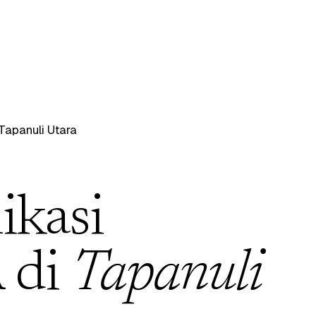
Tapanuli Utara
ikasi
 di
Tapanuli