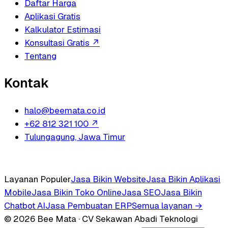
Daftar Harga
Aplikasi Gratis
Kalkulator Estimasi
Konsultasi Gratis
↗
Tentang
Kontak
halo@beemata.co.id
+62 812 321 100
↗
Tulungagung, Jawa Timur
Layanan Populer
Jasa Bikin Website
Jasa Bikin Aplikasi
Mobile
Jasa Bikin Toko Online
Jasa SEO
Jasa Bikin
Chatbot AI
Jasa Pembuatan ERP
Semua layanan →
© 2026 Bee Mata · CV Sekawan Abadi Teknologi