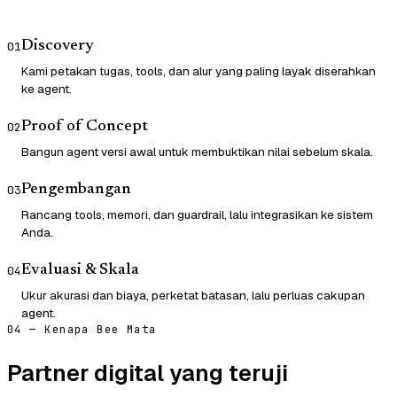
Discovery
01
Kami petakan tugas, tools, dan alur yang paling layak diserahkan
ke agent.
Proof of Concept
02
Bangun agent versi awal untuk membuktikan nilai sebelum skala.
Pengembangan
03
Rancang tools, memori, dan guardrail, lalu integrasikan ke sistem
Anda.
Evaluasi & Skala
04
Ukur akurasi dan biaya, perketat batasan, lalu perluas cakupan
agent.
04 — Kenapa Bee Mata
Partner digital yang teruji