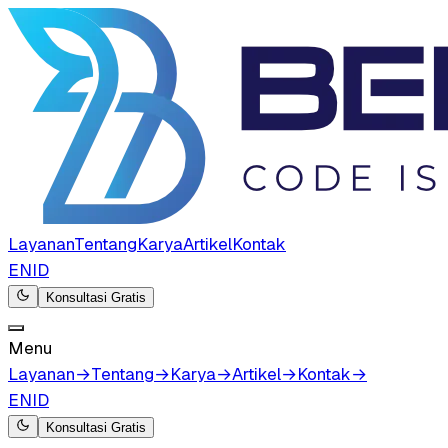
Layanan
Tentang
Karya
Artikel
Kontak
EN
ID
Konsultasi Gratis
Menu
Layanan
→
Tentang
→
Karya
→
Artikel
→
Kontak
→
EN
ID
Konsultasi Gratis