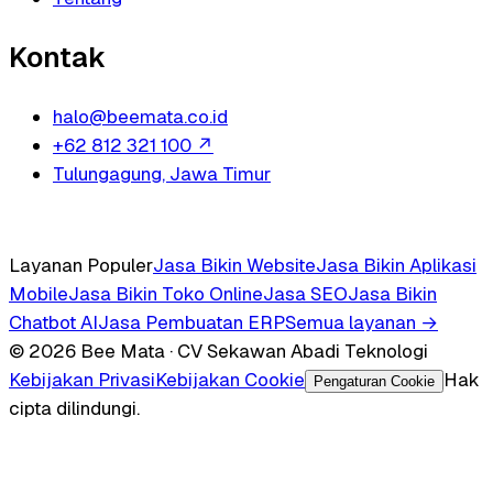
Kontak
halo@beemata.co.id
+62 812 321 100
↗
Tulungagung, Jawa Timur
Layanan Populer
Jasa Bikin Website
Jasa Bikin Aplikasi
Mobile
Jasa Bikin Toko Online
Jasa SEO
Jasa Bikin
Chatbot AI
Jasa Pembuatan ERP
Semua layanan →
© 2026 Bee Mata · CV Sekawan Abadi Teknologi
Kebijakan Privasi
Kebijakan Cookie
Hak
Pengaturan Cookie
cipta dilindungi.