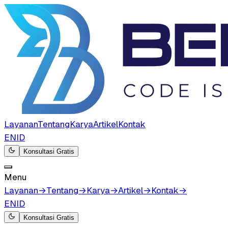
Layanan
Tentang
Karya
Artikel
Kontak
EN
ID
Konsultasi Gratis
Menu
Layanan
→
Tentang
→
Karya
→
Artikel
→
Kontak
→
EN
ID
Konsultasi Gratis