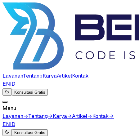
Layanan
Tentang
Karya
Artikel
Kontak
EN
ID
Konsultasi Gratis
Menu
Layanan
→
Tentang
→
Karya
→
Artikel
→
Kontak
→
EN
ID
Konsultasi Gratis