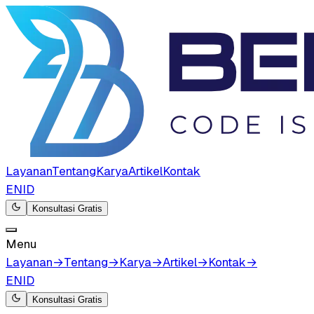
Layanan
Tentang
Karya
Artikel
Kontak
EN
ID
Konsultasi Gratis
Menu
Layanan
→
Tentang
→
Karya
→
Artikel
→
Kontak
→
EN
ID
Konsultasi Gratis