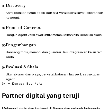
Discovery
01
Kami petakan tugas, tools, dan alur yang paling layak diserahkan
ke agent.
Proof of Concept
02
Bangun agent versi awal untuk membuktikan nilai sebelum skala.
Pengembangan
03
Rancang tools, memori, dan guardrail, lalu integrasikan ke sistem
Anda.
Evaluasi & Skala
04
Ukur akurasi dan biaya, perketat batasan, lalu perluas cakupan
agent.
04 — Kenapa Bee Mata
Partner digital yang teruji
Melayani bisnis dan instansi di Papua dan seluruh Indonesia.