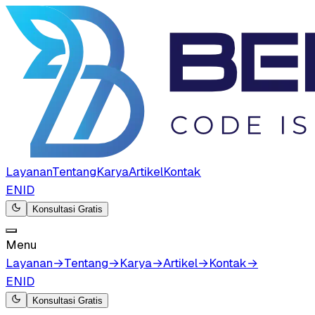
Layanan
Tentang
Karya
Artikel
Kontak
EN
ID
Konsultasi Gratis
Menu
Layanan
→
Tentang
→
Karya
→
Artikel
→
Kontak
→
EN
ID
Konsultasi Gratis