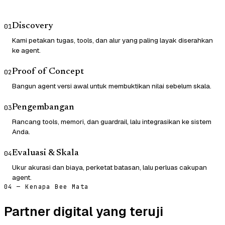
Discovery
01
Kami petakan tugas, tools, dan alur yang paling layak diserahkan
ke agent.
Proof of Concept
02
Bangun agent versi awal untuk membuktikan nilai sebelum skala.
Pengembangan
03
Rancang tools, memori, dan guardrail, lalu integrasikan ke sistem
Anda.
Evaluasi & Skala
04
Ukur akurasi dan biaya, perketat batasan, lalu perluas cakupan
agent.
04 — Kenapa Bee Mata
Partner digital yang teruji