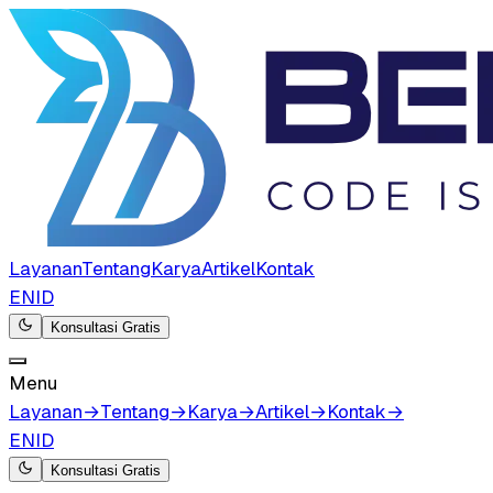
Layanan
Tentang
Karya
Artikel
Kontak
EN
ID
Konsultasi Gratis
Menu
Layanan
→
Tentang
→
Karya
→
Artikel
→
Kontak
→
EN
ID
Konsultasi Gratis