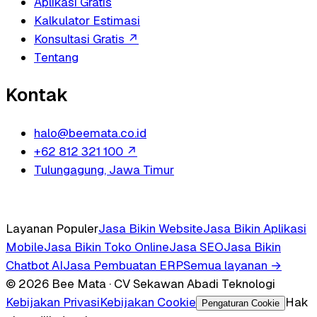
Aplikasi Gratis
Kalkulator Estimasi
Konsultasi Gratis
↗
Tentang
Kontak
halo@beemata.co.id
+62 812 321 100
↗
Tulungagung, Jawa Timur
Layanan Populer
Jasa Bikin Website
Jasa Bikin Aplikasi
Mobile
Jasa Bikin Toko Online
Jasa SEO
Jasa Bikin
Chatbot AI
Jasa Pembuatan ERP
Semua layanan →
© 2026 Bee Mata · CV Sekawan Abadi Teknologi
Kebijakan Privasi
Kebijakan Cookie
Hak
Pengaturan Cookie