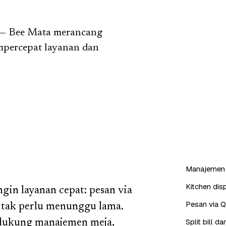
u — Bee Mata merancang
mpercepat layanan dan
Manajemen 
Kitchen dis
in layanan cepat: pesan via
Pesan via 
n tak perlu menunggu lama.
Split bill 
dukung manajemen meja,