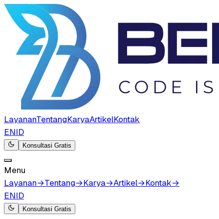
Layanan
Tentang
Karya
Artikel
Kontak
EN
ID
Konsultasi Gratis
Menu
Layanan
→
Tentang
→
Karya
→
Artikel
→
Kontak
→
EN
ID
Konsultasi Gratis