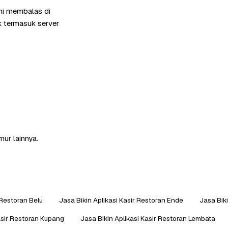
mi membalas di
k termasuk server
mur lainnya.
 Restoran Belu
Jasa Bikin Aplikasi Kasir Restoran Ende
Jasa Biki
asir Restoran Kupang
Jasa Bikin Aplikasi Kasir Restoran Lembata