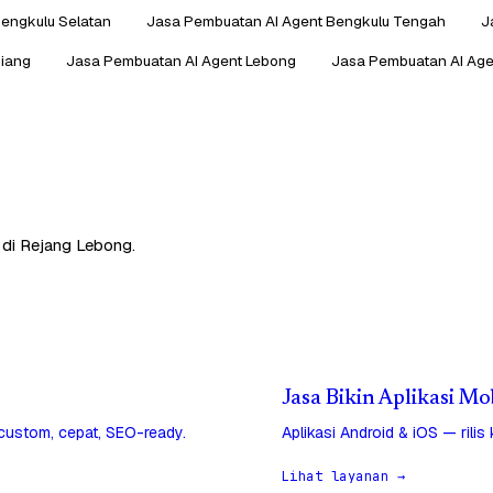
engkulu Selatan
Jasa Pembuatan AI Agent Bengkulu Tengah
J
hiang
Jasa Pembuatan AI Agent Lebong
Jasa Pembuatan AI Ag
 di Rejang Lebong.
Jasa Bikin Aplikasi M
 custom, cepat, SEO-ready.
Aplikasi Android & iOS — rilis
Lihat layanan →