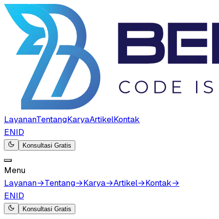
Layanan
Tentang
Karya
Artikel
Kontak
EN
ID
Konsultasi Gratis
Menu
Layanan
→
Tentang
→
Karya
→
Artikel
→
Kontak
→
EN
ID
Konsultasi Gratis