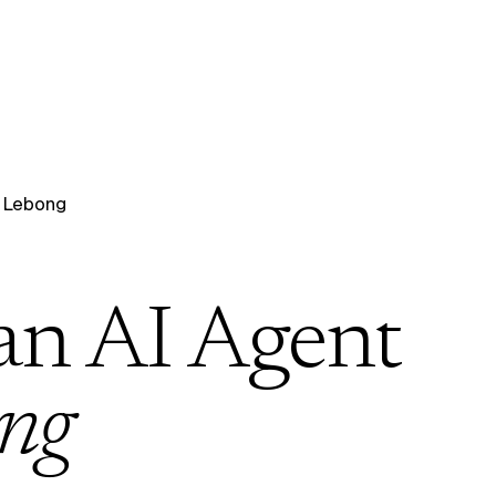
 Lebong
an AI Agent
ng