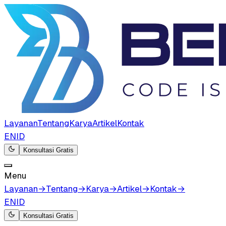
Layanan
Tentang
Karya
Artikel
Kontak
EN
ID
Konsultasi Gratis
Menu
Layanan
→
Tentang
→
Karya
→
Artikel
→
Kontak
→
EN
ID
Konsultasi Gratis