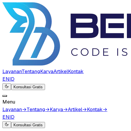
Layanan
Tentang
Karya
Artikel
Kontak
EN
ID
Konsultasi Gratis
Menu
Layanan
→
Tentang
→
Karya
→
Artikel
→
Kontak
→
EN
ID
Konsultasi Gratis