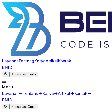
Layanan
Tentang
Karya
Artikel
Kontak
EN
ID
Konsultasi Gratis
Menu
Layanan
→
Tentang
→
Karya
→
Artikel
→
Kontak
→
EN
ID
Konsultasi Gratis