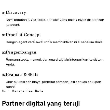
Discovery
01
Kami petakan tugas, tools, dan alur yang paling layak diserahkan
ke agent.
Proof of Concept
02
Bangun agent versi awal untuk membuktikan nilai sebelum skala.
Pengembangan
03
Rancang tools, memori, dan guardrail, lalu integrasikan ke sistem
Anda.
Evaluasi & Skala
04
Ukur akurasi dan biaya, perketat batasan, lalu perluas cakupan
agent.
04 — Kenapa Bee Mata
Partner digital yang teruji