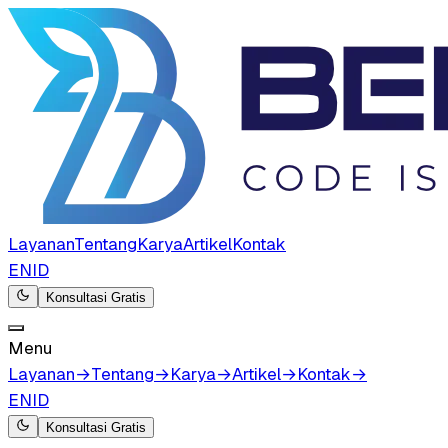
Layanan
Tentang
Karya
Artikel
Kontak
EN
ID
Konsultasi Gratis
Menu
Layanan
→
Tentang
→
Karya
→
Artikel
→
Kontak
→
EN
ID
Konsultasi Gratis