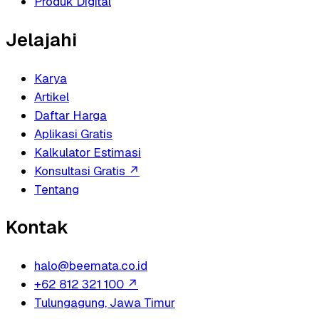
Produk Digital
Jelajahi
Karya
Artikel
Daftar Harga
Aplikasi Gratis
Kalkulator Estimasi
Konsultasi Gratis
↗
Tentang
Kontak
halo@beemata.co.id
+62 812 321 100
↗
Tulungagung, Jawa Timur