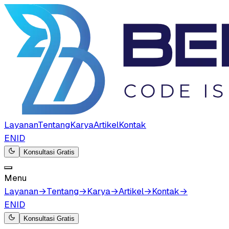
Layanan
Tentang
Karya
Artikel
Kontak
EN
ID
Konsultasi Gratis
Menu
Layanan
→
Tentang
→
Karya
→
Artikel
→
Kontak
→
EN
ID
Konsultasi Gratis