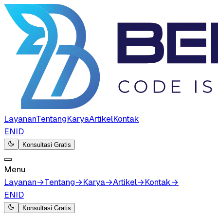
Layanan
Tentang
Karya
Artikel
Kontak
EN
ID
Konsultasi Gratis
Menu
Layanan
→
Tentang
→
Karya
→
Artikel
→
Kontak
→
EN
ID
Konsultasi Gratis