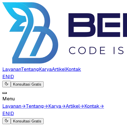
Layanan
Tentang
Karya
Artikel
Kontak
EN
ID
Konsultasi Gratis
Menu
Layanan
→
Tentang
→
Karya
→
Artikel
→
Kontak
→
EN
ID
Konsultasi Gratis