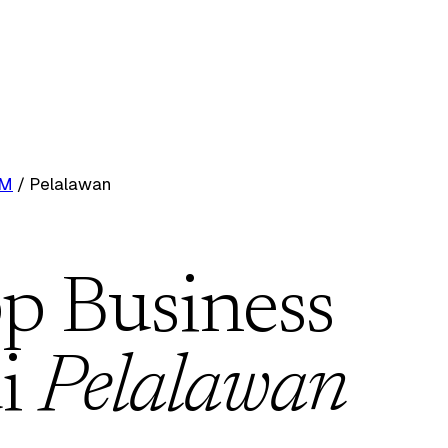
RM
/
Pelalawan
p Business
i
Pelalawan