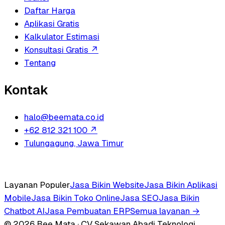
Daftar Harga
Aplikasi Gratis
Kalkulator Estimasi
Konsultasi Gratis
↗
Tentang
Kontak
halo@beemata.co.id
+62 812 321 100
↗
Tulungagung, Jawa Timur
Layanan Populer
Jasa Bikin Website
Jasa Bikin Aplikasi
Mobile
Jasa Bikin Toko Online
Jasa SEO
Jasa Bikin
Chatbot AI
Jasa Pembuatan ERP
Semua layanan →
© 2026 Bee Mata · CV Sekawan Abadi Teknologi