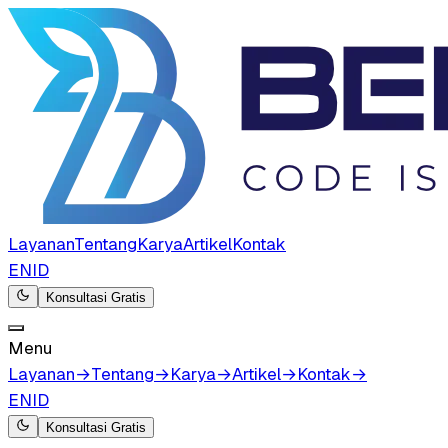
Layanan
Tentang
Karya
Artikel
Kontak
EN
ID
Konsultasi Gratis
Menu
Layanan
→
Tentang
→
Karya
→
Artikel
→
Kontak
→
EN
ID
Konsultasi Gratis