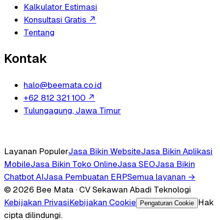
Kalkulator Estimasi
Konsultasi Gratis
↗
Tentang
Kontak
halo@beemata.co.id
+62 812 321 100
↗
Tulungagung, Jawa Timur
Layanan Populer
Jasa Bikin Website
Jasa Bikin Aplikasi
Mobile
Jasa Bikin Toko Online
Jasa SEO
Jasa Bikin
Chatbot AI
Jasa Pembuatan ERP
Semua layanan →
© 2026 Bee Mata · CV Sekawan Abadi Teknologi
Kebijakan Privasi
Kebijakan Cookie
Hak
Pengaturan Cookie
cipta dilindungi.