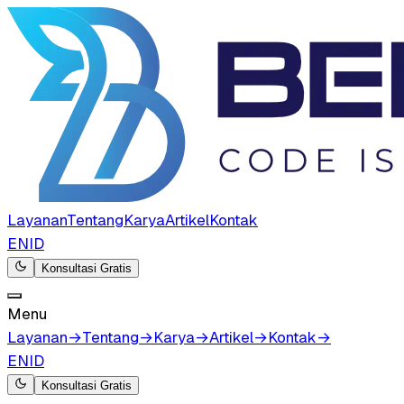
Layanan
Tentang
Karya
Artikel
Kontak
EN
ID
Konsultasi Gratis
Menu
Layanan
→
Tentang
→
Karya
→
Artikel
→
Kontak
→
EN
ID
Konsultasi Gratis