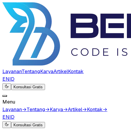
Layanan
Tentang
Karya
Artikel
Kontak
EN
ID
Konsultasi Gratis
Menu
Layanan
→
Tentang
→
Karya
→
Artikel
→
Kontak
→
EN
ID
Konsultasi Gratis