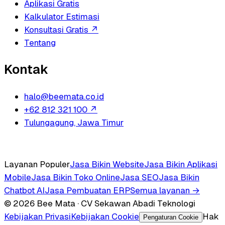
Aplikasi Gratis
Kalkulator Estimasi
Konsultasi Gratis
↗
Tentang
Kontak
halo@beemata.co.id
+62 812 321 100
↗
Tulungagung, Jawa Timur
Layanan Populer
Jasa Bikin Website
Jasa Bikin Aplikasi
Mobile
Jasa Bikin Toko Online
Jasa SEO
Jasa Bikin
Chatbot AI
Jasa Pembuatan ERP
Semua layanan →
© 2026 Bee Mata · CV Sekawan Abadi Teknologi
Kebijakan Privasi
Kebijakan Cookie
Hak
Pengaturan Cookie