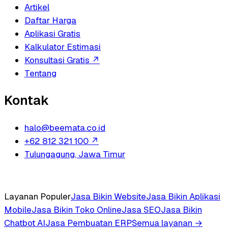
Artikel
Daftar Harga
Aplikasi Gratis
Kalkulator Estimasi
Konsultasi Gratis
↗
Tentang
Kontak
halo@beemata.co.id
+62 812 321 100
↗
Tulungagung, Jawa Timur
Layanan Populer
Jasa Bikin Website
Jasa Bikin Aplikasi
Mobile
Jasa Bikin Toko Online
Jasa SEO
Jasa Bikin
Chatbot AI
Jasa Pembuatan ERP
Semua layanan →