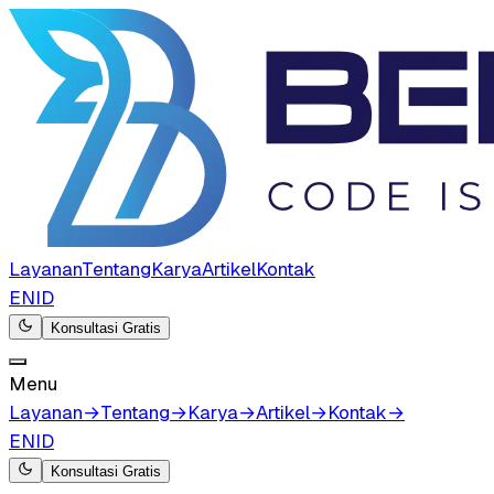
Layanan
Tentang
Karya
Artikel
Kontak
EN
ID
Konsultasi Gratis
Menu
Layanan
→
Tentang
→
Karya
→
Artikel
→
Kontak
→
EN
ID
Konsultasi Gratis