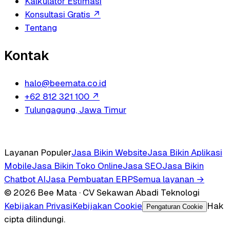
Kalkulator Estimasi
Konsultasi Gratis
↗
Tentang
Kontak
halo@beemata.co.id
+62 812 321 100
↗
Tulungagung, Jawa Timur
Layanan Populer
Jasa Bikin Website
Jasa Bikin Aplikasi
Mobile
Jasa Bikin Toko Online
Jasa SEO
Jasa Bikin
Chatbot AI
Jasa Pembuatan ERP
Semua layanan →
© 2026 Bee Mata · CV Sekawan Abadi Teknologi
Kebijakan Privasi
Kebijakan Cookie
Hak
Pengaturan Cookie
cipta dilindungi.