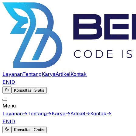
Layanan
Tentang
Karya
Artikel
Kontak
EN
ID
Konsultasi Gratis
Menu
Layanan
→
Tentang
→
Karya
→
Artikel
→
Kontak
→
EN
ID
Konsultasi Gratis