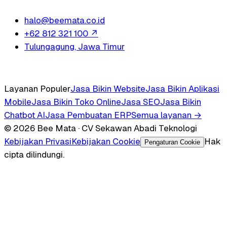
halo@beemata.co.id
+62 812 321 100
↗
Tulungagung, Jawa Timur
Layanan Populer
Jasa Bikin Website
Jasa Bikin Aplikasi
Mobile
Jasa Bikin Toko Online
Jasa SEO
Jasa Bikin
Chatbot AI
Jasa Pembuatan ERP
Semua layanan →
© 2026 Bee Mata · CV Sekawan Abadi Teknologi
Kebijakan Privasi
Kebijakan Cookie
Hak
Pengaturan Cookie
cipta dilindungi.