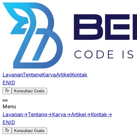
Layanan
Tentang
Karya
Artikel
Kontak
EN
ID
Konsultasi Gratis
Menu
Layanan
→
Tentang
→
Karya
→
Artikel
→
Kontak
→
EN
ID
Konsultasi Gratis