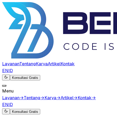
Layanan
Tentang
Karya
Artikel
Kontak
EN
ID
Konsultasi Gratis
Menu
Layanan
→
Tentang
→
Karya
→
Artikel
→
Kontak
→
EN
ID
Konsultasi Gratis