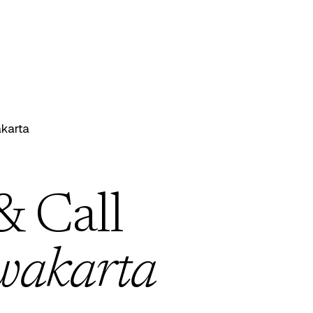
karta
& Call
wakarta