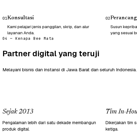
Konsultasi
Perancang
01
02
Kami pelajari jenis panggilan, skrip, dan alur
Susun kepriba
layanan Anda.
yang sesuai b
04 — Kenapa Bee Mata
Partner digital yang teruji
Melayani bisnis dan instansi di Jawa Barat dan seluruh Indonesia.
Sejak 2013
Tim In-Hou
Pengalaman lebih dari satu dekade membangun
Dikerjakan tim s
produk digital.
ketiga.