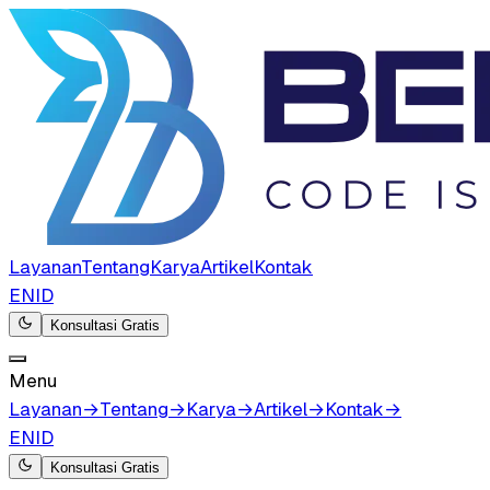
Layanan
Tentang
Karya
Artikel
Kontak
EN
ID
Konsultasi Gratis
Menu
Layanan
→
Tentang
→
Karya
→
Artikel
→
Kontak
→
EN
ID
Konsultasi Gratis