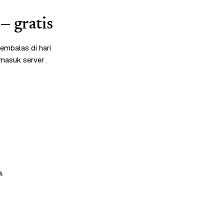
— gratis
embalas di hari
rmasuk server
a.