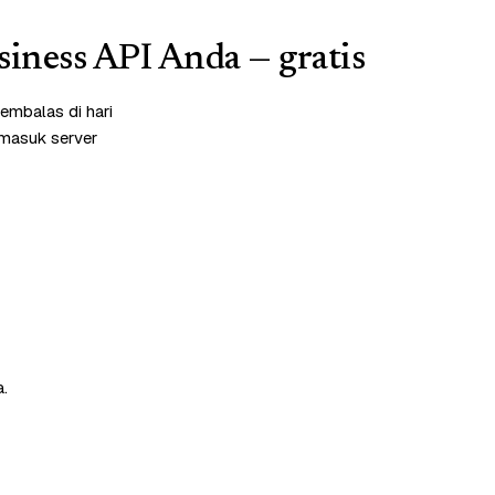
iness API Anda — gratis
embalas di hari
rmasuk server
a.