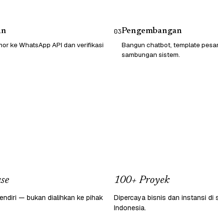
an
Pengembangan
03
or ke WhatsApp API dan verifikasi
Bangun chatbot, template pesa
sambungan sistem.
se
100+ Proyek
endiri — bukan dialihkan ke pihak
Dipercaya bisnis dan instansi di 
Indonesia.