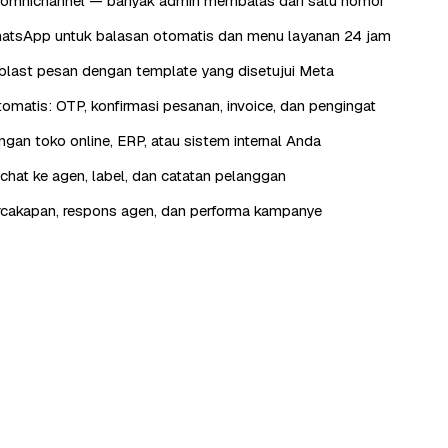
omnichannel — banyak admin membalas dari satu nomor
atsApp untuk balasan otomatis dan menu layanan 24 jam
last pesan dengan template yang disetujui Meta
otomatis: OTP, konfirmasi pesanan, invoice, dan pengingat
engan toko online, ERP, atau sistem internal Anda
hat ke agen, label, dan catatan pelanggan
rcakapan, respons agen, dan performa kampanye