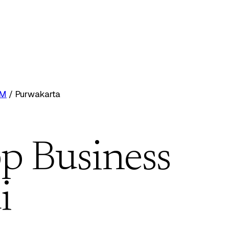
RM
/
Purwakarta
p Business
i