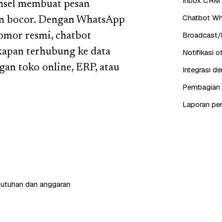
Inbox CRM 
onsel membuat pesan
Chatbot Wh
lan bocor. Dengan WhatsApp
Broadcast/b
nomor resmi, chatbot
kapan terhubung ke data
Notifikasi 
an toko online, ERP, atau
Integrasi d
Pembagian c
Laporan pe
butuhan dan anggaran