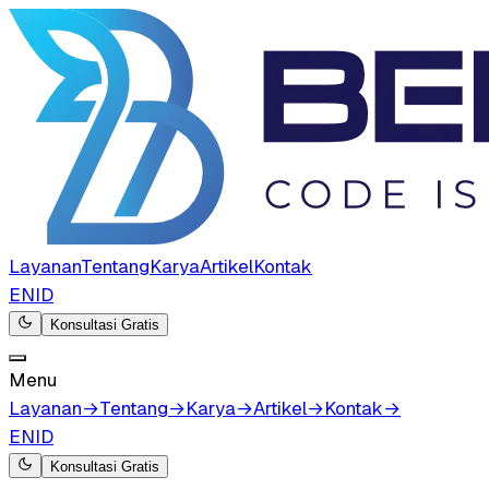
Layanan
Tentang
Karya
Artikel
Kontak
EN
ID
Konsultasi Gratis
Menu
Layanan
→
Tentang
→
Karya
→
Artikel
→
Kontak
→
EN
ID
Konsultasi Gratis